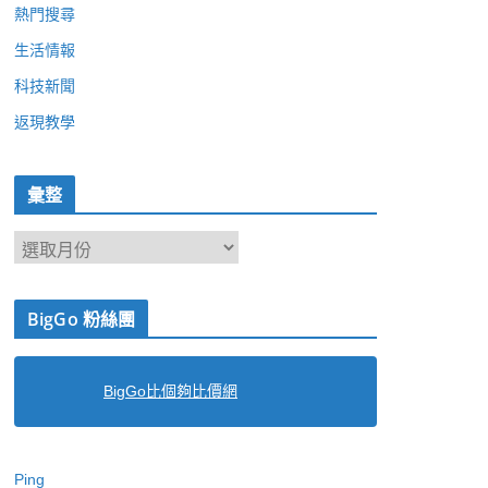
熱門搜尋
生活情報
科技新聞
返現教學
彙整
彙
整
BigGo 粉絲團
BigGo比個夠比價網
Ping