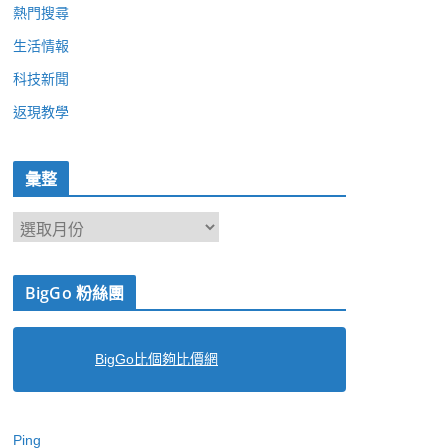
熱門搜尋
生活情報
科技新聞
返現教學
彙整
彙
整
BigGo 粉絲團
BigGo比個夠比價網
Ping