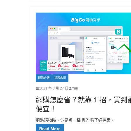
服務升級
返現教學
2021 年 8 月 27 日
Yun
網購怎麼省？就靠 1 招，買到
便宜！
網路購物時，你是哪一種呢？ 看了好幾家，
Read More