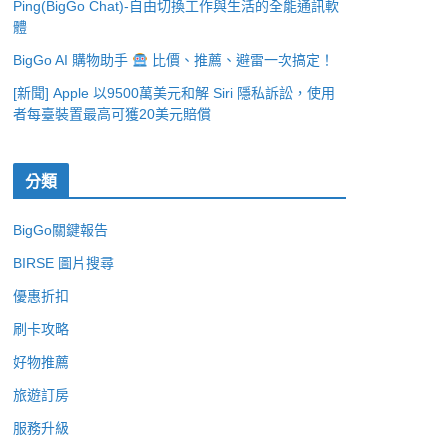
Ping(BigGo Chat)-自由切換工作與生活的全能通訊軟
體
BigGo AI 購物助手
比價、推薦、避雷一次搞定！
[新聞] Apple 以9500萬美元和解 Siri 隱私訴訟，使用
者每臺裝置最高可獲20美元賠償
分類
BigGo關鍵報告
BIRSE 圖片搜尋
優惠折扣
刷卡攻略
好物推薦
旅遊訂房
服務升級