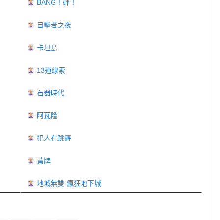
BANG！砰！
目擊者之夜
卡坦島
13道線索
石器時代
阿瓦隆
犯人在跳舞
黃牌
地城無雙-瘋狂地下城