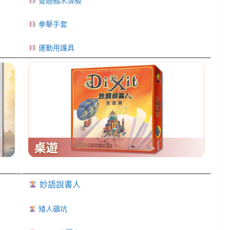
雙翹楓木滑板
拳擊手套
運動用護具
妙語說書人
矮人礦坑