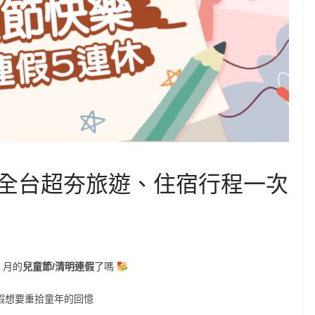
全台超夯旅遊、住宿行程一次
 月的
兒童節/清明連假
了嗎
連假想要重拾童年的回憶