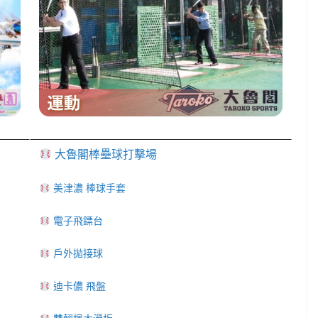
大魯閣棒壘球打擊場
美津濃 棒球手套
電子飛鏢台
戶外拋接球
迪卡儂 飛盤