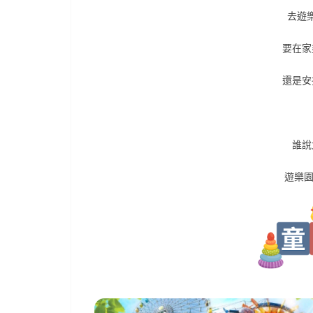
去遊
要在家
還是安
誰說
遊樂