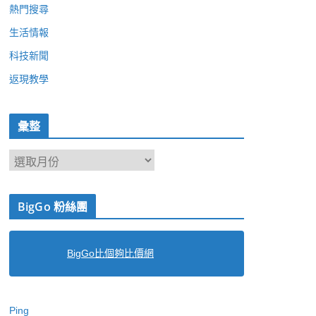
熱門搜尋
生活情報
科技新聞
返現教學
彙整
彙
整
BigGo 粉絲團
BigGo比個夠比價網
Ping