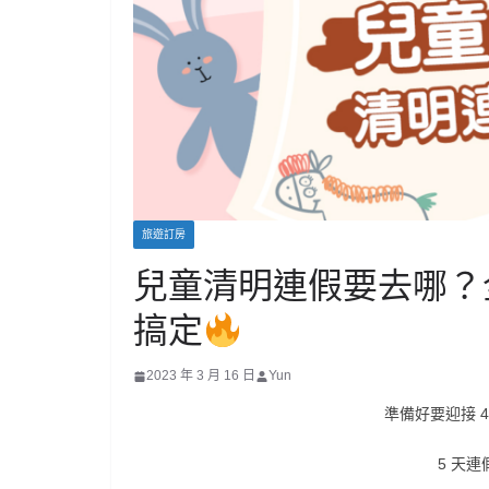
旅遊訂房
兒童清明連假要去哪？
搞定
2023 年 3 月 16 日
Yun
準備好要迎接 4
5 天